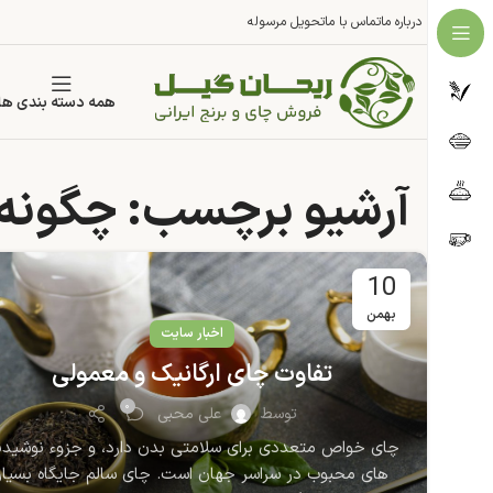
درباره ما
تماس با ما
تحویل مرسوله
همه دسته بندی ها
آرشیو برچسب: چگونه چ
10
بهمن
اخبار سایت
تفاوت چای ارگانیک و معمولی
۰
توسط
علی محبی
چای خواص متعددی برای سلامتی بدن دارد، و جزوء نوشید
های محبوب در سراسر جهان است. چای سالم جایگاه بسیار