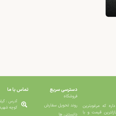
دسترسی سریع
تماس با ما
فروشگاه
آدرس : گیلا
روند تحویل سفارش
اره که مرغوب­ترین
کوچه شهید م
زلترین قیمت و با
دانستنی ها