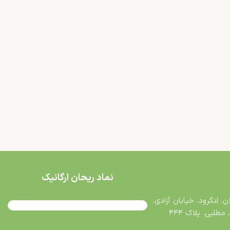
نماد ریحان ارگانیک
ن. لنگرود. خیابان آزادی.
طلبی. پلاک ۴۴۴