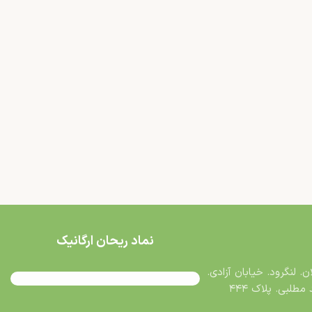
نماد ریحان ارگانیک
ن. لنگرود. خیابان آزادی.
طلبی. پلاک ۴۴۴