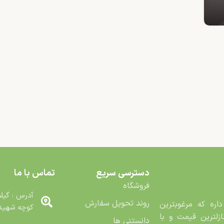
دسترسی سریع
تماس با ما
فروشگاه
آدرس : گیلا
روند تحویل سفارش
اره که مرغوب­ترین
کوچه شهید م
زلترین قیمت و با
دانستنی ها