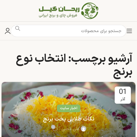
آرشیو برچسب: انتخاب نوع
برنج
01
آذر
اخبار سایت
نکات طلایی پخت برنج
۰
علی محبی