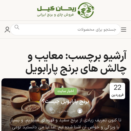
آرشیو برچسب: معایب و
چالش های برنج پارابویل
22
اخبار سایت
فروردین
برنج پارابویل چیست؟
۰
علی محبی
تا کنون تعریف زیادی از برنج سفید و قهوه ای شنیدیم، و بسیار
با ویژگی و خواص ان اشنا شده ایم. اما ایا می دانستید نوعی