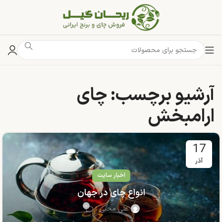
آرشیو برچسب: چای
ارامبخش
17
آذر
اخبار سایت
انواع چای در جهان
۰
علی محبی