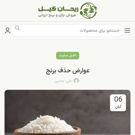
اخبار سایت
عوارض حذف برنج
علی محبی
06
آبان